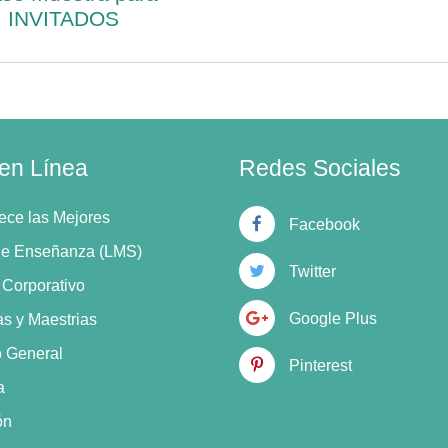
INVITADOS
 en Línea
Redes Sociales
ece las Mejores
Facebook
de Enseñanza (LMS)
Twitter
l Corporativo
Google Plus
as y Maestrias
o General
Pinterest
a
ón