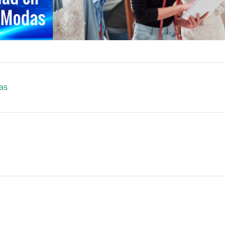
Libro
as
L