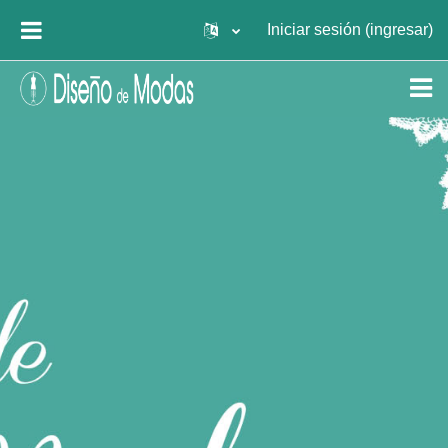
Saltar al contenido principal
Iniciar sesión (ingresar)
PÁNEL LATERAL